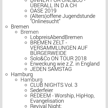
ÜBERALL IN D A CH
OASE 2019
(Alters)offene Jugendstunde
"Onlinesucht"
Bremen
Bremen
LobpreisAbendBremen
BREMEN ZELT -
VERSAMMLUNGEN AUF
BÜRGERWEIDE
Solo&Co ON TOUR 2018
Erweckung wie z.Z. in England
JEDEN SAMSTAG
Hamburg
Hamburg
CLUB NIGHTS Vol. 3
Sederfeier
REDEEM - Worship, HipHop,
Evangelisation
Revival Night: