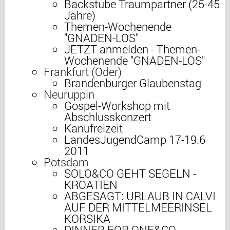
Backstube Traumpartner (25-45
Jahre)
Themen-Wochenende
"GNADEN-LOS"
JETZT anmelden - Themen-
Wochenende "GNADEN-LOS"
Frankfurt (Oder)
Brandenburger Glaubenstag
Neuruppin
Gospel-Workshop mit
Abschlusskonzert
Kanufreizeit
LandesJugendCamp 17-19.6
2011
Potsdam
SOLO&CO GEHT SEGELN -
KROATIEN
ABGESAGT: URLAUB IN CALVI
AUF DER MITTELMEERINSEL
KORSIKA
DINNER FOR ONE&CO -