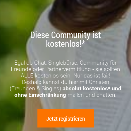
Diese Community ist
kostenlos!*
Egal ob Chat, Singlebörse, Community für
Freunde oder Partnervermittlung - sie sollten
ALLE kostenlos sein. Nur das ist fair!
Deshalb kannst du hier mit Christen
(Freunden & Singles)
absolut kostenlos* und
ohne Einschränkung
mailen und chatten.
Jetzt registrieren