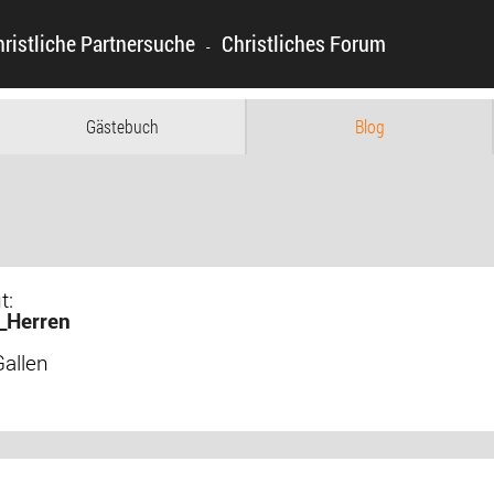
hristliche Partnersuche
Christliches Forum
-
Gästebuch
Blog
t:
_Herren
Gallen