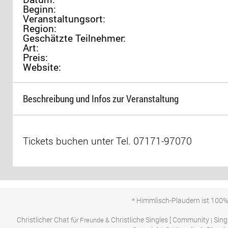
Beginn:
Veranstaltungsort:
Region:
Geschätzte Teilnehmer:
Art:
Preis:
Website:
Beschreibung und Infos zur Veranstaltung
Tickets buchen unter Tel. 07171-97070
* Himmlisch-Plaudern ist 100%
Christlicher Chat
Christliche Singles
Community
Sing
für Freunde &
[
|